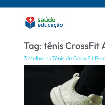
Tag:
tênis CrossFi
3 Melhores Tênis de CrossFit Fe