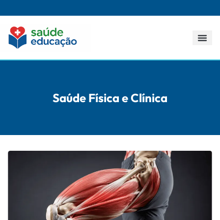
Todos os p
Saúde Física e Clínica