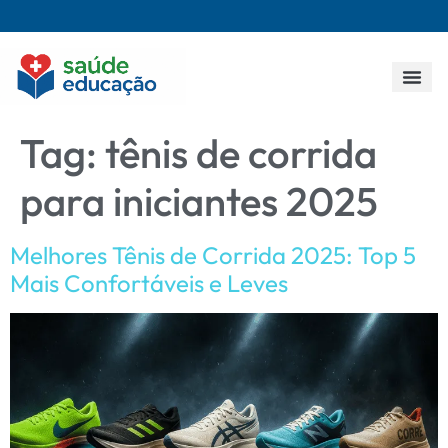
Todos os p
Tag:
tênis de corrida
para iniciantes 2025
Melhores Tênis de Corrida 2025: Top 5
Mais Confortáveis e Leves