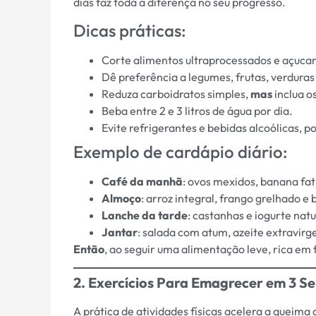
dias faz toda a diferença no seu progresso.
Dicas práticas:
Corte alimentos ultraprocessados e açucar
Dê preferência a legumes, frutas, verduras
Reduza carboidratos simples,
mas
inclua o
Beba entre 2 e 3 litros de água por dia.
Evite refrigerantes e bebidas alcoólicas,
Exemplo de cardápio diário:
Café da manhã
: ovos mexidos, banana fat
Almoço
: arroz integral, frango grelhado e
Lanche da tarde
: castanhas e iogurte natu
Jantar
: salada com atum, azeite extravir
Então
, ao seguir uma alimentação leve, rica em
2. Exercícios Para Emagrecer em 3 
A prática de atividades físicas acelera a queima 