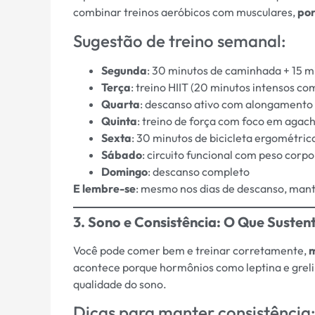
combinar treinos aeróbicos com musculares,
po
Sugestão de treino semanal:
Segunda
: 30 minutos de caminhada + 15 mi
Terça
: treino HIIT (20 minutos intensos co
Quarta
: descanso ativo com alongamento
Quinta
: treino de força com foco em agac
Sexta
: 30 minutos de bicicleta ergométric
Sábado
: circuito funcional com peso corpo
Domingo
: descanso completo
E lembre-se
: mesmo nos dias de descanso, mant
3. Sono e Consistência: O Que Susten
Você pode comer bem e treinar corretamente,
acontece porque hormônios como leptina e grel
qualidade do sono.
Dicas para manter consistência