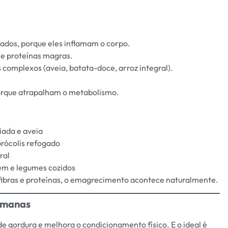
ados, porque eles inflamam o corpo.
 e proteínas magras.
s complexos (aveia, batata-doce, arroz integral).
 porque atrapalham o metabolismo.
iada e aveia
 brócolis refogado
ral
gem e legumes cozidos
 fibras e proteínas, o emagrecimento acontece naturalmente.
Semanas
de gordura e melhora o condicionamento físico. E o ideal é