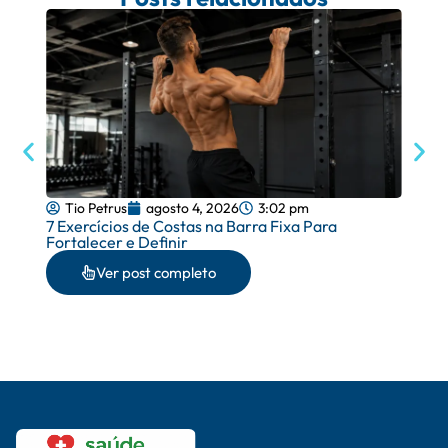
Tio Petrus
agosto 4, 2026
3:02 pm
Tio 
7 Exercícios de Costas na Barra Fixa Para
Exercí
Fortalecer e Definir
Grupo
Ver post completo