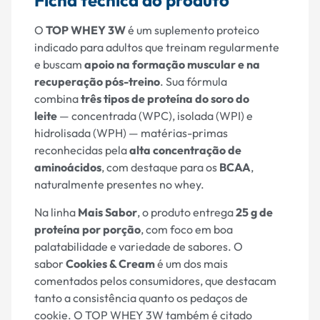
Ficha técnica do produto
O
TOP WHEY 3W
é um suplemento proteico
indicado para adultos que treinam regularmente
e buscam
apoio na formação muscular e na
recuperação pós-treino
. Sua fórmula
combina
três tipos de proteína do soro do
leite
— concentrada (WPC), isolada (WPI) e
hidrolisada (WPH) — matérias-primas
reconhecidas pela
alta concentração de
aminoácidos
, com destaque para os
BCAA
,
naturalmente presentes no whey.
Na linha
Mais Sabor
, o produto entrega
25 g de
proteína por porção
, com foco em boa
palatabilidade e variedade de sabores. O
sabor
Cookies & Cream
é um dos mais
comentados pelos consumidores, que destacam
tanto a consistência quanto os pedaços de
cookie. O TOP WHEY 3W também é citado