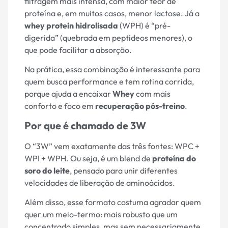
filtragem mais intensa, com maior teor de
proteína e, em muitos casos, menor lactose. Já a
whey protein hidrolisada
(WPH) é “pré-
digerida” (quebrada em peptídeos menores), o
que pode facilitar a absorção.
Na prática, essa combinação é interessante para
quem busca performance e tem rotina corrida,
porque ajuda a encaixar
Whey
com mais
conforto e foco em
recuperação pós-treino
.
Por que é chamado de 3W
O “3W” vem exatamente das três fontes: WPC +
WPI + WPH. Ou seja, é um blend de
proteína do
soro do leite
, pensado para unir diferentes
velocidades de liberação de aminoácidos.
Além disso, esse formato costuma agradar quem
quer um meio-termo: mais robusto que um
concentrado simples, mas sem necessariamente