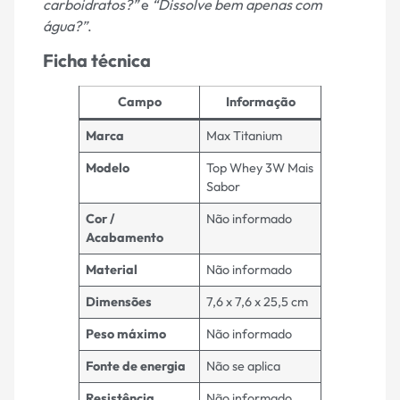
carboidratos?”
e
“Dissolve bem apenas com
água?”
.
Ficha técnica
Campo
Informação
Marca
Max Titanium
Modelo
Top Whey 3W Mais
Sabor
Cor /
Não informado
Acabamento
Material
Não informado
Dimensões
7,6 x 7,6 x 25,5 cm
Peso máximo
Não informado
Fonte de energia
Não se aplica
Resistência
Não informado