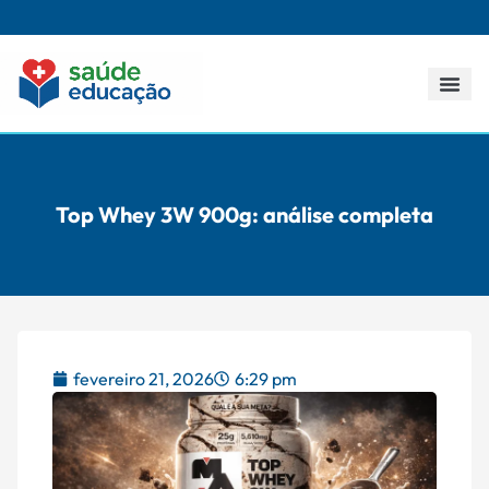
Todos os p
Top Whey 3W 900g: análise completa
fevereiro 21, 2026
6:29 pm